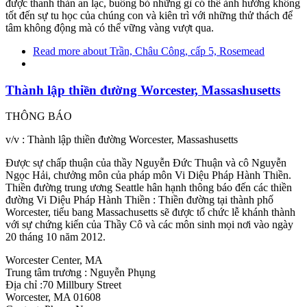
được thanh thản an lạc, buông bỏ những gì có thể ảnh hưởng không
tốt đến sự tu học của chúng con và kiên trì với những thử thách để
tâm không động mà có thể vững vàng vượt qua.
Read more
about Trần, Châu Công, cấp 5, Rosemead
Thành lập thiền đường Worcester, Massashusetts
THÔNG BÁO
v/v : Thành lập thiền đường Worcester, Massashusetts
Được sự chấp thuận của thầy Nguyễn Đức Thuận và cô Nguyễn
Ngọc Hải, chưởng môn của pháp môn Vi Diệu Pháp Hành Thiền.
Thiền đường trung ương Seattle hân hạnh thông báo đến các thiền
đường Vi Diệu Pháp Hành Thiền : Thiền đường tại thành phố
Worcester, tiểu bang Massachusetts sẽ được tổ chức lễ khánh thành
với sự chứng kiến của Thầy Cô và các môn sinh mọi nơi vào ngày
20 tháng 10 năm 2012.
Worcester Center, MA
Trung tâm trương : Nguyễn Phụng
Địa chỉ :70 Millbury Street
Worcester, MA 01608