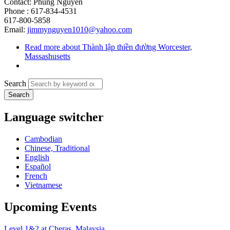
Contact: Phung Nguyen
Phone : 617-834-4531
617-800-5858
Email:
jimmynguyen1010@yahoo.com
Read more
about Thành lập thiền đường Worcester,
Massashusetts
Search
Language switcher
Cambodian
Chinese, Traditional
English
Español
French
Vietnamese
Upcoming Events
Level 1&2 at Cheras, Malaysia.