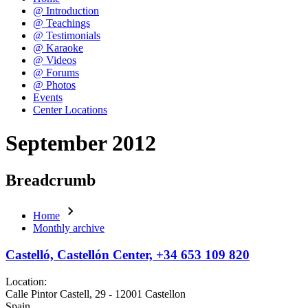
@ Introduction
@ Teachings
@ Testimonials
@ Karaoke
@ Videos
@ Forums
@ Photos
Events
Center Locations
September 2012
Breadcrumb
Home
Monthly archive
Castelló, Castellón Center, +34 653 109 820
Location:
Calle Pintor Castell, 29 - 12001 Castellon
Spain