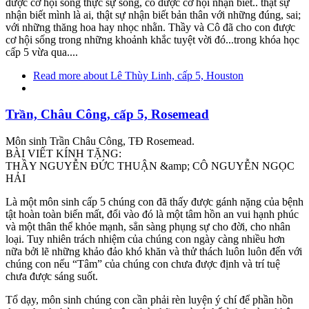
được cơ hội sống thực sự sống, có được cơ hội nhận biết.. thật sự
nhận biết mình là ai, thật sự nhận biết bản thân với những đúng, sai;
với những thăng hoa hay nhọc nhằn. Thầy và Cô đã cho con được
cơ hội sống trong những khoảnh khắc tuyệt vời đó...trong khóa học
cấp 5 vừa qua....
Read more
about Lê Thùy Linh, cấp 5, Houston
Trần, Châu Công, cấp 5, Rosemead
Môn sinh Trần Châu Công, TĐ Rosemead.
BÀI VIẾT KÍNH TẶNG:
THẦY NGUYỄN ĐỨC THUẬN &amp; CÔ NGUYỄN NGỌC
HẢI
Là một môn sinh cấp 5 chúng con đã thấy được gánh nặng của bệnh
tật hoàn toàn biến mất, đổi vào đó là một tâm hồn an vui hạnh phúc
và một thân thể khỏe mạnh, sẳn sàng phụng sự cho đời, cho nhân
loại. Tuy nhiên trách nhiệm của chúng con ngày càng nhiều hơn
nữa bởi lẽ những khảo đảo khó khăn và thử thách luôn luôn đến với
chúng con nếu “Tâm” của chúng con chưa được định và trí tuệ
chưa được sáng suốt.
Tổ dạy, môn sinh chúng con cần phải rèn luyện ý chí để phần hồn