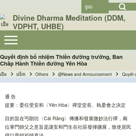
Open Search Bl
Skip to header
Skip to main navigation
រំលង​​ទៅ​មាតិកា​សំខាន់​
Skip to footer
ចូល
User account menu
Divine Dharma Meditation (DDM,
VDPHT, UHBE)
Toggle main menu
ស្វែងរក
Main navigation
Quyết định bổ nhiệm Thiền đường trưởng, Ban
Close search
Châp Hành Thiền đường Yên Hòa
ដើម
វេទិកា
Others
@News and Announcement
Quyết 
Breadcrumb
通 告
提要：委任受安和〈Yên Hòa〉禪堂堂長、執委會之決定
目的旨在丐朗坊〈Cái Răng〉傳播和發展微妙法行禪，兩
位掌門師父之意旨是讓安和門生在社區發揮擴展，致使居民
得以受領祖師真法。