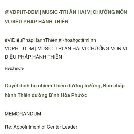
@VDPHT-DDM | MUSIC -TRI ÂN HAI VỊ CHƯỞNG MÔN
VI DIỆU PHÁP HÀNH THIỀN
#ViDiệuPhápHànhThiền #Khoahọctâmlinh
VDPHT-DDM | MUSIC -TRI ÂN HAI VỊ CHƯỞNG MÔN VI
DIỆU PHÁP HÀNH THIỀN
Read more
about @VDPHT-DDM | MUSIC -TRI ÂN HAI VỊ CHƯỞNG MÔN
Quyết định bổ nhiệm Thiền đường trưởng, Ban chấp
hành Thiền đường Bình Hòa Phước
MEMORANDUM
Re: Appointment of Center Leader