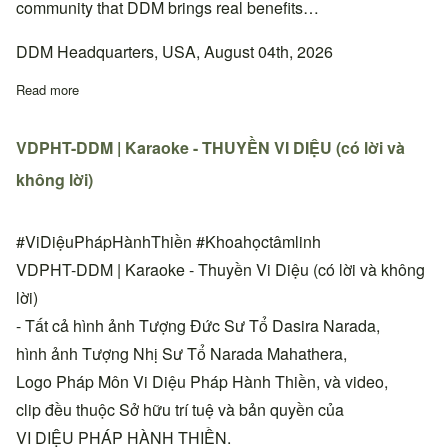
community that DDM brings real benefits…
DDM Headquarters, USA, August 04th, 2026
Read more
about Quyết định thay đổi địa chỉ sinh hoạt Thiền đường Phan 
VDPHT-DDM | Karaoke - THUYỀN VI DIỆU (có lời và
không lời)
#ViDiệuPhápHànhThiền #Khoahọctâmlinh
VDPHT-DDM | Karaoke - Thuyền Vi Diệu (có lời và không
lời)
- Tất cả hình ảnh Tượng Đức Sư Tổ Dasira Narada,
hình ảnh Tượng Nhị Sư Tổ Narada Mahathera,
Logo Pháp Môn Vi Diệu Pháp Hành Thiền, và video,
clip đều thuộc Sở hữu trí tuệ và bản quyền của
VI DIỆU PHÁP HÀNH THIỀN.