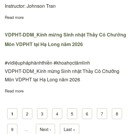
Instructor: Johnson Tran
Read more
about Lớp học Cấp 1&2 và 3 tại thiền đường Phoenix, Arizona,
VDPHT-DDM_Kính mừng Sinh nhật Thầy Cô Chưởng
Môn VDPHT tại Hạ Long năm 2026
#vidiệupháphànhthiền #khoahọctâmlinh
VDPHT-DDM_Kính mừng Sinh nhật Thầy Cô Chưởng
Môn VDPHT tại Hạ Long năm 2026
Read more
about VDPHT-DDM_Kính mừng Sinh nhật Thầy Cô Chưởng Môn
Current page
1
Page
2
Page
3
Page
4
Page
5
Page
6
Page
7
Page
8
Pagination
Page
9
…
Next page
Next ›
Last page
Last »