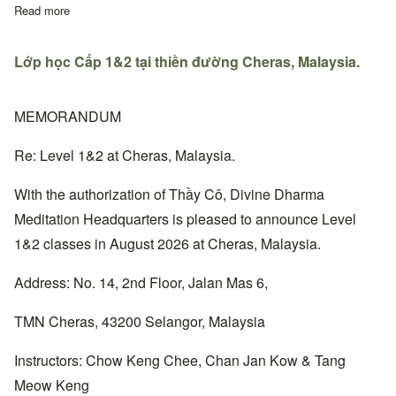
Read more
about Quyết định thay đổi địa chỉ sinh hoạt Thiền đường Trung
Lớp học Cấp 1&2 tại thiền đường Cheras, Malaysia.
MEMORANDUM
Re: Level 1&2 at Cheras, Malaysia.
With the authorization of Thầy Cô, Divine Dharma
Meditation Headquarters is pleased to announce Level
1&2 classes in August 2026 at Cheras, Malaysia.
Address: No. 14, 2nd Floor, Jalan Mas 6,
TMN Cheras, 43200 Selangor, Malaysia
Instructors: Chow Keng Chee, Chan Jan Kow & Tang
Meow Keng