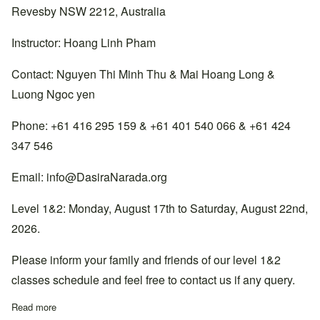
Revesby NSW 2212, Australia
Instructor: Hoang Linh Pham
Contact: Nguyen Thi Minh Thu & Mai Hoang Long &
Luong Ngoc yen
Phone: +61 416 295 159 & +61 401 540 066 & +61 424
347 546
Email:
info@DasiraNarada.org
Level 1&2: Monday, August 17th to Saturday, August 22nd,
2026.
Please inform your family and friends of our level 1&2
classes schedule and feel free to contact us if any query.
Read more
about Lớp học Cấp 1&2 tại thiền đường South Sydney, Úc.