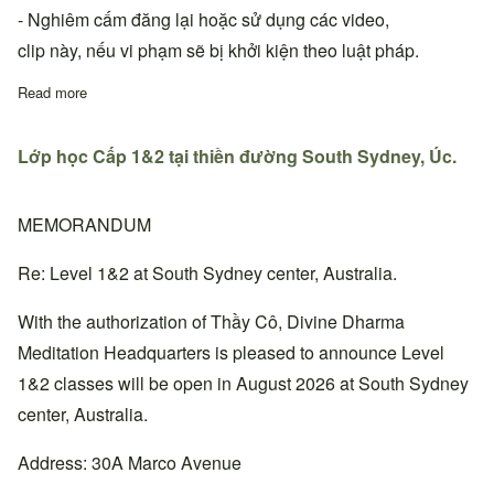
- Nghiêm cấm đăng lại hoặc sử dụng các video,
clip này, nếu vi phạm sẽ bị khởi kiện theo luật pháp.
Read more
about VDPHT-DDM | Karaoke - THUYỀN VI DIỆU (có lời và khôn
Lớp học Cấp 1&2 tại thiền đường South Sydney, Úc.
MEMORANDUM
Re: Level 1&2 at South Sydney center, Australia.
With the authorization of Thầy Cô, Divine Dharma
Meditation Headquarters is pleased to announce Level
1&2 classes will be open in August 2026 at South Sydney
center, Australia.
Address: 30A Marco Avenue