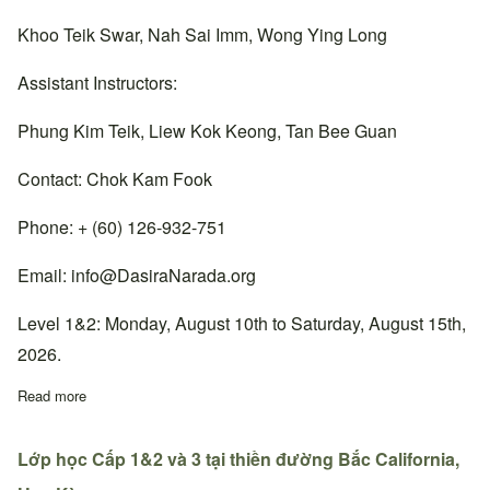
Khoo Teik Swar, Nah Sai Imm, Wong Ying Long
Assistant Instructors:
Phung Kim Teik, Liew Kok Keong, Tan Bee Guan
Contact: Chok Kam Fook
Phone: + (60) 126-932-751
Email:
info@DasiraNarada.org
Level 1&2: Monday, August 10th to Saturday, August 15th,
2026.
Read more
about Lớp học Cấp 1&2 tại thiền đường Cheras, Malaysia.
Lớp học Cấp 1&2 và 3 tại thiền đường Bắc California,