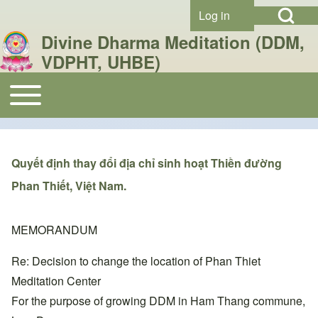
Open Search Bl
Skip to header
Skip to main navigation
Skip to main content
Skip to footer
Log in
User account menu
Divine Dharma Meditation (DDM,
VDPHT, UHBE)
Toggle main menu
Search
Main navigation
Close search
Quyết định thay đổi địa chỉ sinh hoạt Thiền đường
Phan Thiết, Việt Nam.
MEMORANDUM
Re: Decision to change the location of Phan Thiet
Meditation Center
For the purpose of growing DDM in Ham Thang commune,