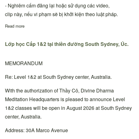
- Nghiêm cấm đăng lại hoặc sử dụng các video,
clip này, nếu vi phạm sẽ bị khởi kiện theo luật pháp.
Read more
about VDPHT-DDM | Karaoke - THUYỀN VI DIỆU (có lời và khôn
Lớp học Cấp 1&2 tại thiền đường South Sydney, Úc.
MEMORANDUM
Re: Level 1&2 at South Sydney center, Australia.
With the authorization of Thầy Cô, Divine Dharma
Meditation Headquarters is pleased to announce Level
1&2 classes will be open in August 2026 at South Sydney
center, Australia.
Address: 30A Marco Avenue