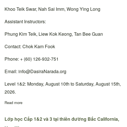
Khoo Teik Swar, Nah Sai Imm, Wong Ying Long
Assistant Instructors:
Phung Kim Teik, Liew Kok Keong, Tan Bee Guan
Contact: Chok Kam Fook
Phone: + (60) 126-932-751
Email:
info@DasiraNarada.org
Level 1&2: Monday, August 10th to Saturday, August 15th,
2026.
Read more
about Lớp học Cấp 1&2 tại thiền đường Cheras, Malaysia.
Lớp học Cấp 1&2 và 3 tại thiền đường Bắc California,