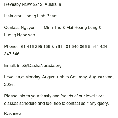
Revesby NSW 2212, Australia
Instructor: Hoang Linh Pham
Contact: Nguyen Thi Minh Thu & Mai Hoang Long &
Luong Ngoc yen
Phone: +61 416 295 159 & +61 401 540 066 & +61 424
347 546
Email:
info@DasiraNarada.org
Level 1&2: Monday, August 17th to Saturday, August 22nd,
2026.
Please inform your family and friends of our level 1&2
classes schedule and feel free to contact us if any query.
Read more
about Lớp học Cấp 1&2 tại thiền đường South Sydney, Úc.