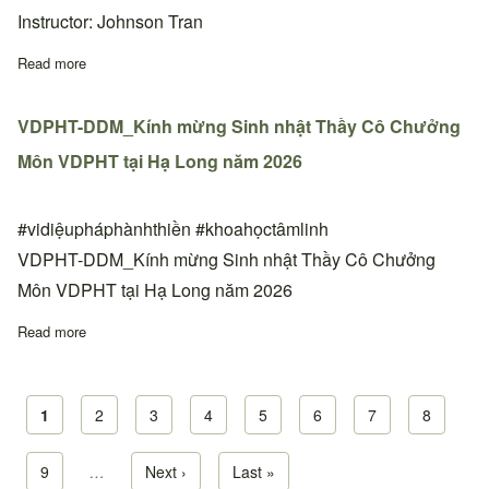
Instructor: Johnson Tran
Read more
about Lớp học Cấp 1&2 và 3 tại thiền đường Phoenix, Arizona,
VDPHT-DDM_Kính mừng Sinh nhật Thầy Cô Chưởng
Môn VDPHT tại Hạ Long năm 2026
#vidiệupháphànhthiền #khoahọctâmlinh
VDPHT-DDM_Kính mừng Sinh nhật Thầy Cô Chưởng
Môn VDPHT tại Hạ Long năm 2026
Read more
about VDPHT-DDM_Kính mừng Sinh nhật Thầy Cô Chưởng Môn
Current page
1
Page
2
Page
3
Page
4
Page
5
Page
6
Page
7
Page
8
Pagination
Page
9
…
Next page
Next ›
Last page
Last »