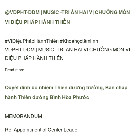
@VDPHT-DDM | MUSIC -TRI ÂN HAI VỊ CHƯỞNG MÔN
VI DIỆU PHÁP HÀNH THIỀN
#ViDiệuPhápHànhThiền #Khoahọctâmlinh
VDPHT-DDM | MUSIC -TRI ÂN HAI VỊ CHƯỞNG MÔN VI
DIỆU PHÁP HÀNH THIỀN
Read more
about @VDPHT-DDM | MUSIC -TRI ÂN HAI VỊ CHƯỞNG MÔN
Quyết định bổ nhiệm Thiền đường trưởng, Ban chấp
hành Thiền đường Bình Hòa Phước
MEMORANDUM
Re: Appointment of Center Leader