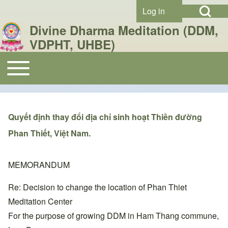
Open Search Bl
Skip to header
Skip to main navigation
Skip to main content
Skip to footer
Log in
User account menu
Divine Dharma Meditation (DDM,
VDPHT, UHBE)
Toggle main menu
Search
Main navigation
Close search
Quyết định thay đổi địa chỉ sinh hoạt Thiền đường
Phan Thiết, Việt Nam.
MEMORANDUM
Re: Decision to change the location of Phan Thiet
Meditation Center
For the purpose of growing DDM in Ham Thang commune,