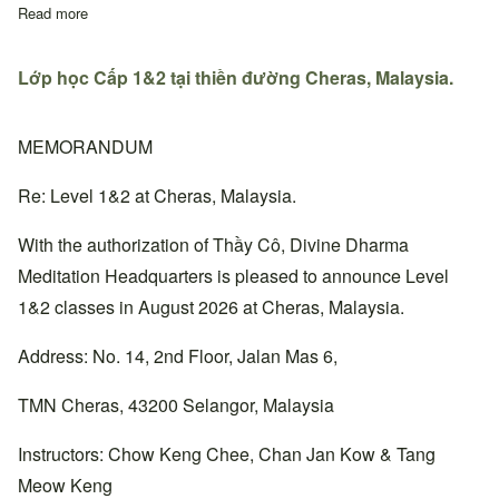
Read more
about Quyết định thay đổi địa chỉ sinh hoạt Thiền đường Trung
Lớp học Cấp 1&2 tại thiền đường Cheras, Malaysia.
MEMORANDUM
Re: Level 1&2 at Cheras, Malaysia.
With the authorization of Thầy Cô, Divine Dharma
Meditation Headquarters is pleased to announce Level
1&2 classes in August 2026 at Cheras, Malaysia.
Address: No. 14, 2nd Floor, Jalan Mas 6,
TMN Cheras, 43200 Selangor, Malaysia
Instructors: Chow Keng Chee, Chan Jan Kow & Tang
Meow Keng