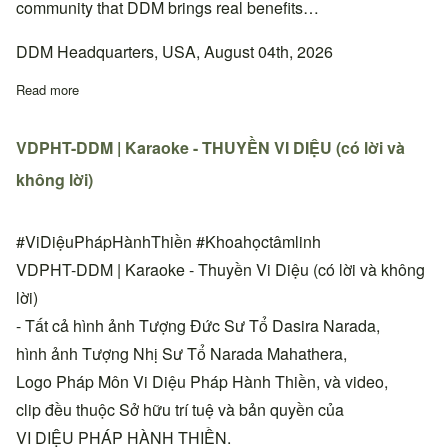
community that DDM brings real benefits…
DDM Headquarters, USA, August 04th, 2026
Read more
about Quyết định thay đổi địa chỉ sinh hoạt Thiền đường Phan 
VDPHT-DDM | Karaoke - THUYỀN VI DIỆU (có lời và
không lời)
#ViDiệuPhápHànhThiền #Khoahọctâmlinh
VDPHT-DDM | Karaoke - Thuyền Vi Diệu (có lời và không
lời)
- Tất cả hình ảnh Tượng Đức Sư Tổ Dasira Narada,
hình ảnh Tượng Nhị Sư Tổ Narada Mahathera,
Logo Pháp Môn Vi Diệu Pháp Hành Thiền, và video,
clip đều thuộc Sở hữu trí tuệ và bản quyền của
VI DIỆU PHÁP HÀNH THIỀN.