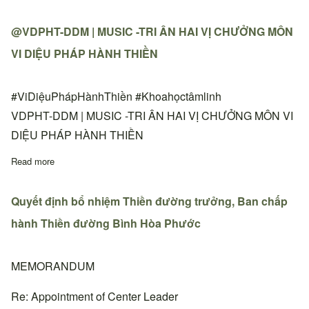
@VDPHT-DDM | MUSIC -TRI ÂN HAI VỊ CHƯỞNG MÔN
VI DIỆU PHÁP HÀNH THIỀN
#ViDiệuPhápHànhThiền #Khoahọctâmlinh
VDPHT-DDM | MUSIC -TRI ÂN HAI VỊ CHƯỞNG MÔN VI
DIỆU PHÁP HÀNH THIỀN
Read more
about @VDPHT-DDM | MUSIC -TRI ÂN HAI VỊ CHƯỞNG MÔN
Quyết định bổ nhiệm Thiền đường trưởng, Ban chấp
hành Thiền đường Bình Hòa Phước
MEMORANDUM
Re: Appointment of Center Leader