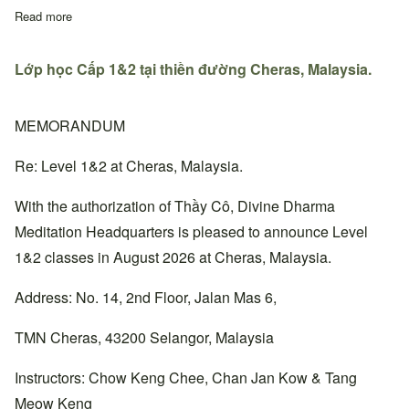
Read more
about Quyết định thay đổi địa chỉ sinh hoạt Thiền đường Trung
Lớp học Cấp 1&2 tại thiền đường Cheras, Malaysia.
MEMORANDUM
Re: Level 1&2 at Cheras, Malaysia.
With the authorization of Thầy Cô, Divine Dharma
Meditation Headquarters is pleased to announce Level
1&2 classes in August 2026 at Cheras, Malaysia.
Address: No. 14, 2nd Floor, Jalan Mas 6,
TMN Cheras, 43200 Selangor, Malaysia
Instructors: Chow Keng Chee, Chan Jan Kow & Tang
Meow Keng