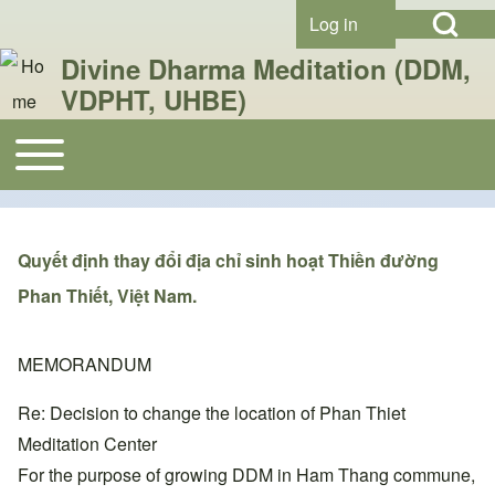
Open Search Bl
Skip to header
Skip to main navigation
Skip to main content
Skip to footer
Log in
User account menu
Divine Dharma Meditation (DDM,
VDPHT, UHBE)
Search
Toggle main menu
Main navigation
Close search
Quyết định thay đổi địa chỉ sinh hoạt Thiền đường
Phan Thiết, Việt Nam.
MEMORANDUM
Re: Decision to change the location of Phan Thiet
Meditation Center
For the purpose of growing DDM in Ham Thang commune,