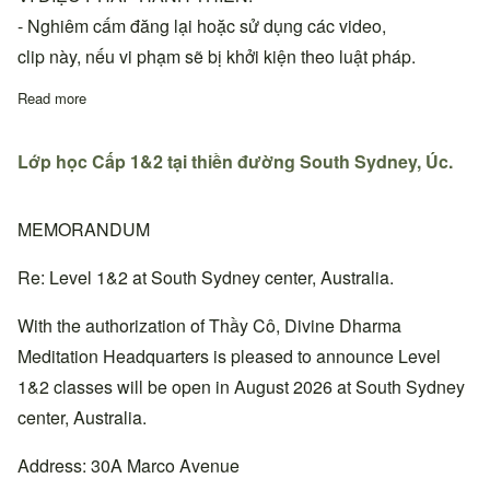
- Nghiêm cấm đăng lại hoặc sử dụng các video,
clip này, nếu vi phạm sẽ bị khởi kiện theo luật pháp.
Read more
about VDPHT-DDM | Karaoke - THUYỀN VI DIỆU (có lời và khôn
Lớp học Cấp 1&2 tại thiền đường South Sydney, Úc.
MEMORANDUM
Re: Level 1&2 at South Sydney center, Australia.
With the authorization of Thầy Cô, Divine Dharma
Meditation Headquarters is pleased to announce Level
1&2 classes will be open in August 2026 at South Sydney
center, Australia.
Address: 30A Marco Avenue