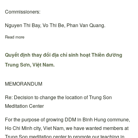
Commissioners:
Nguyen Thi Bay, Vo Thi Be, Phan Van Quang.
Read more
about Quyết định bổ nhiệm Thiền đường trưởng, Ban chấp hành
Quyết định thay đổi địa chỉ sinh hoạt Thiền đường
Trung Sơn, Việt Nam.
MEMORANDUM
Re: Decision to change the location of Trung Son
Meditation Center
For the purpose of growing DDM in Binh Hung commune,
Ho Chi Minh city, Viet Nam, we have wanted members at
Trung Son meditation center to promote our teaching in