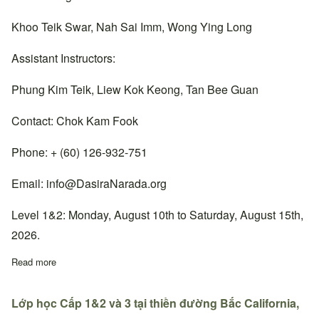
Khoo Teik Swar, Nah Sai Imm, Wong Ying Long
Assistant Instructors:
Phung Kim Teik, Liew Kok Keong, Tan Bee Guan
Contact: Chok Kam Fook
Phone: + (60) 126-932-751
Email:
info@DasiraNarada.org
Level 1&2: Monday, August 10th to Saturday, August 15th,
2026.
Read more
about Lớp học Cấp 1&2 tại thiền đường Cheras, Malaysia.
Lớp học Cấp 1&2 và 3 tại thiền đường Bắc California,