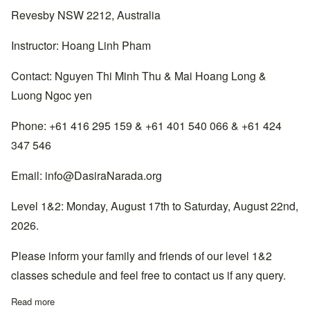
Revesby NSW 2212, Australia
Instructor: Hoang Linh Pham
Contact: Nguyen Thi Minh Thu & Mai Hoang Long &
Luong Ngoc yen
Phone: +61 416 295 159 & +61 401 540 066 & +61 424
347 546
Email:
info@DasiraNarada.org
Level 1&2: Monday, August 17th to Saturday, August 22nd,
2026.
Please inform your family and friends of our level 1&2
classes schedule and feel free to contact us if any query.
Read more
about Lớp học Cấp 1&2 tại thiền đường South Sydney, Úc.