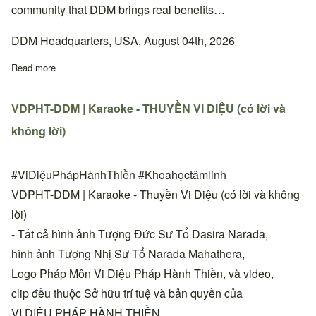
community that DDM brings real benefits…
DDM Headquarters, USA, August 04th, 2026
Read more
about Quyết định thay đổi địa chỉ sinh hoạt Thiền đường Phan 
VDPHT-DDM | Karaoke - THUYỀN VI DIỆU (có lời và
không lời)
#ViDiệuPhápHànhThiền #Khoahọctâmlinh
VDPHT-DDM | Karaoke - Thuyền Vi Diệu (có lời và không
lời)
- Tất cả hình ảnh Tượng Đức Sư Tổ Dasira Narada,
hình ảnh Tượng Nhị Sư Tổ Narada Mahathera,
Logo Pháp Môn Vi Diệu Pháp Hành Thiền, và video,
clip đều thuộc Sở hữu trí tuệ và bản quyền của
VI DIỆU PHÁP HÀNH THIỀN.