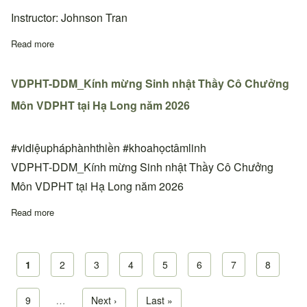
Instructor: Johnson Tran
Read more
about Lớp học Cấp 1&2 và 3 tại thiền đường Phoenix, Arizona,
VDPHT-DDM_Kính mừng Sinh nhật Thầy Cô Chưởng
Môn VDPHT tại Hạ Long năm 2026
#vidiệupháphànhthiền #khoahọctâmlinh
VDPHT-DDM_Kính mừng Sinh nhật Thầy Cô Chưởng
Môn VDPHT tại Hạ Long năm 2026
Read more
about VDPHT-DDM_Kính mừng Sinh nhật Thầy Cô Chưởng Môn
Current page
1
Page
2
Page
3
Page
4
Page
5
Page
6
Page
7
Page
8
Pagination
Page
9
…
Next page
Next ›
Last page
Last »