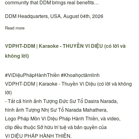
community that DDM brings real benefits…
DDM Headquarters, USA, August 04th, 2026
Read more
about Quyết định thay đổi địa chỉ sinh hoạt Thiền đường Phan 
VDPHT-DDM | Karaoke - THUYỀN VI DIỆU (có lời và
không lời)
#ViDiệuPhápHànhThiền #Khoahọctâmlinh
VDPHT-DDM | Karaoke - Thuyền Vi Diệu (có lời và không
lời)
- Tất cả hình ảnh Tượng Đức Sư Tổ Dasira Narada,
hình ảnh Tượng Nhị Sư Tổ Narada Mahathera,
Logo Pháp Môn Vi Diệu Pháp Hành Thiền, và video,
clip đều thuộc Sở hữu trí tuệ và bản quyền của
VI DIỆU PHÁP HÀNH THIỀN.