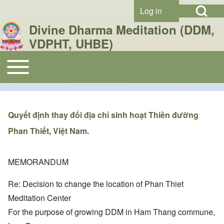
Open Search Bl
Skip to header
Skip to main navigation
Skip to main content
Skip to footer
Log in
User account menu
Divine Dharma Meditation (DDM,
VDPHT, UHBE)
Toggle main menu
Search
Main navigation
Close search
Quyết định thay đổi địa chỉ sinh hoạt Thiền đường
Phan Thiết, Việt Nam.
MEMORANDUM
Re: Decision to change the location of Phan Thiet
Meditation Center
For the purpose of growing DDM in Ham Thang commune,