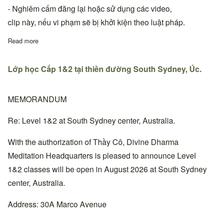
- Nghiêm cấm đăng lại hoặc sử dụng các video,
clip này, nếu vi phạm sẽ bị khởi kiện theo luật pháp.
Read more
about VDPHT-DDM | Karaoke - THUYỀN VI DIỆU (có lời và khôn
Lớp học Cấp 1&2 tại thiền đường South Sydney, Úc.
MEMORANDUM
Re: Level 1&2 at South Sydney center, Australia.
With the authorization of Thầy Cô, Divine Dharma
Meditation Headquarters is pleased to announce Level
1&2 classes will be open in August 2026 at South Sydney
center, Australia.
Address: 30A Marco Avenue