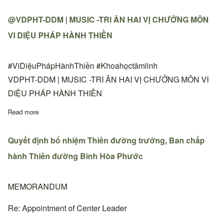
@VDPHT-DDM | MUSIC -TRI ÂN HAI VỊ CHƯỞNG MÔN
VI DIỆU PHÁP HÀNH THIỀN
#ViDiệuPhápHànhThiền #Khoahọctâmlinh
VDPHT-DDM | MUSIC -TRI ÂN HAI VỊ CHƯỞNG MÔN VI
DIỆU PHÁP HÀNH THIỀN
Read more
about @VDPHT-DDM | MUSIC -TRI ÂN HAI VỊ CHƯỞNG MÔN
Quyết định bổ nhiệm Thiền đường trưởng, Ban chấp
hành Thiền đường Bình Hòa Phước
MEMORANDUM
Re: Appointment of Center Leader