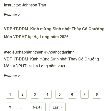
Instructor: Johnson Tran
Read more
about Lớp học Cấp 1&2 và 3 tại thiền đường Phoenix, Arizona,
VDPHT-DDM_Kính mừng Sinh nhật Thầy Cô Chưởng
Môn VDPHT tại Hạ Long năm 2026
#vidiệupháphànhthiền #khoahọctâmlinh
VDPHT-DDM_Kính mừng Sinh nhật Thầy Cô Chưởng
Môn VDPHT tại Hạ Long năm 2026
Read more
about VDPHT-DDM_Kính mừng Sinh nhật Thầy Cô Chưởng Môn
Current page
1
Page
2
Page
3
Page
4
Page
5
Page
6
Page
7
Page
8
Pagination
Page
9
…
Next page
Next ›
Last page
Last »