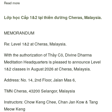
Read more
about Quyết định thay đổi địa chỉ sinh hoạt Thiền đường Trung
Lớp học Cấp 1&2 tại thiền đường Cheras, Malaysia.
MEMORANDUM
Re: Level 1&2 at Cheras, Malaysia.
With the authorization of Thầy Cô, Divine Dharma
Meditation Headquarters is pleased to announce Level
1&2 classes in August 2026 at Cheras, Malaysia.
Address: No. 14, 2nd Floor, Jalan Mas 6,
TMN Cheras, 43200 Selangor, Malaysia
Instructors: Chow Keng Chee, Chan Jan Kow & Tang
Meow Keng