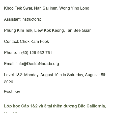
Khoo Teik Swar, Nah Sai Imm, Wong Ying Long
Assistant Instructors:
Phung Kim Teik, Liew Kok Keong, Tan Bee Guan
Contact: Chok Kam Fook
Phone: + (60) 126-932-751
Email:
info@DasiraNarada.org
Level 1&2: Monday, August 10th to Saturday, August 15th,
2026.
Read more
about Lớp học Cấp 1&2 tại thiền đường Cheras, Malaysia.
Lớp học Cấp 1&2 và 3 tại thiền đường Bắc California,