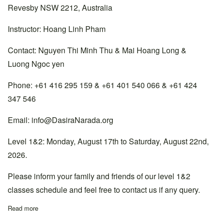
Revesby NSW 2212, Australia
Instructor: Hoang Linh Pham
Contact: Nguyen Thi Minh Thu & Mai Hoang Long &
Luong Ngoc yen
Phone: +61 416 295 159 & +61 401 540 066 & +61 424
347 546
Email:
info@DasiraNarada.org
Level 1&2: Monday, August 17th to Saturday, August 22nd,
2026.
Please inform your family and friends of our level 1&2
classes schedule and feel free to contact us if any query.
Read more
about Lớp học Cấp 1&2 tại thiền đường South Sydney, Úc.