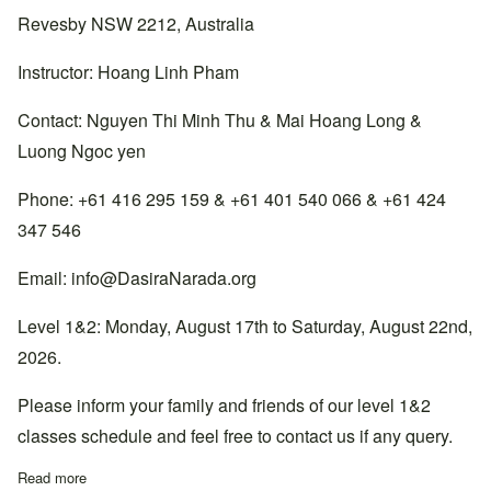
Revesby NSW 2212, Australia
Instructor: Hoang Linh Pham
Contact: Nguyen Thi Minh Thu & Mai Hoang Long &
Luong Ngoc yen
Phone: +61 416 295 159 & +61 401 540 066 & +61 424
347 546
Email:
info@DasiraNarada.org
Level 1&2: Monday, August 17th to Saturday, August 22nd,
2026.
Please inform your family and friends of our level 1&2
classes schedule and feel free to contact us if any query.
Read more
about Lớp học Cấp 1&2 tại thiền đường South Sydney, Úc.