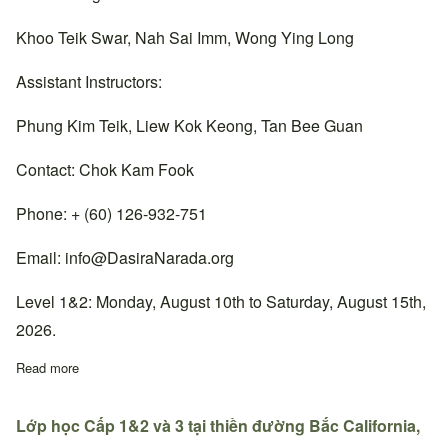
Khoo Teik Swar, Nah Sai Imm, Wong Ying Long
Assistant Instructors:
Phung Kim Teik, Liew Kok Keong, Tan Bee Guan
Contact: Chok Kam Fook
Phone: + (60) 126-932-751
Email:
info@DasiraNarada.org
Level 1&2: Monday, August 10th to Saturday, August 15th,
2026.
Read more
about Lớp học Cấp 1&2 tại thiền đường Cheras, Malaysia.
Lớp học Cấp 1&2 và 3 tại thiền đường Bắc California,