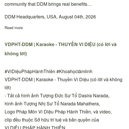
community that DDM brings real benefits…
DDM Headquarters, USA, August 04th, 2026
Read more
about Quyết định thay đổi địa chỉ sinh hoạt Thiền đường Phan 
VDPHT-DDM | Karaoke - THUYỀN VI DIỆU (có lời và
không lời)
#ViDiệuPhápHànhThiền #Khoahọctâmlinh
VDPHT-DDM | Karaoke - Thuyền Vi Diệu (có lời và không
lời)
- Tất cả hình ảnh Tượng Đức Sư Tổ Dasira Narada,
hình ảnh Tượng Nhị Sư Tổ Narada Mahathera,
Logo Pháp Môn Vi Diệu Pháp Hành Thiền, và video,
clip đều thuộc Sở hữu trí tuệ và bản quyền của
VI DIỆU PHÁP HÀNH THIỀN.