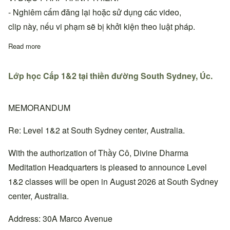
- Nghiêm cấm đăng lại hoặc sử dụng các video,
clip này, nếu vi phạm sẽ bị khởi kiện theo luật pháp.
Read more
about VDPHT-DDM | Karaoke - THUYỀN VI DIỆU (có lời và khôn
Lớp học Cấp 1&2 tại thiền đường South Sydney, Úc.
MEMORANDUM
Re: Level 1&2 at South Sydney center, Australia.
With the authorization of Thầy Cô, Divine Dharma
Meditation Headquarters is pleased to announce Level
1&2 classes will be open in August 2026 at South Sydney
center, Australia.
Address: 30A Marco Avenue