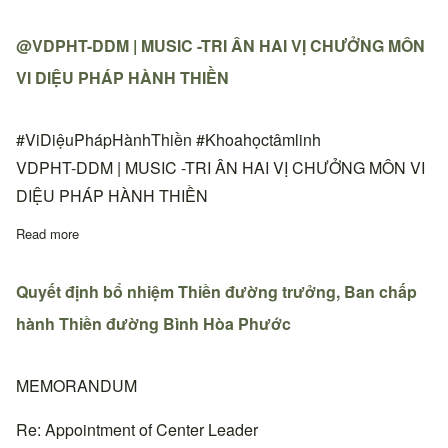
@VDPHT-DDM | MUSIC -TRI ÂN HAI VỊ CHƯỞNG MÔN
VI DIỆU PHÁP HÀNH THIỀN
#ViDiệuPhápHànhThiền #Khoahọctâmlinh
VDPHT-DDM | MUSIC -TRI ÂN HAI VỊ CHƯỞNG MÔN VI
DIỆU PHÁP HÀNH THIỀN
Read more
about @VDPHT-DDM | MUSIC -TRI ÂN HAI VỊ CHƯỞNG MÔN
Quyết định bổ nhiệm Thiền đường trưởng, Ban chấp
hành Thiền đường Bình Hòa Phước
MEMORANDUM
Re: Appointment of Center Leader