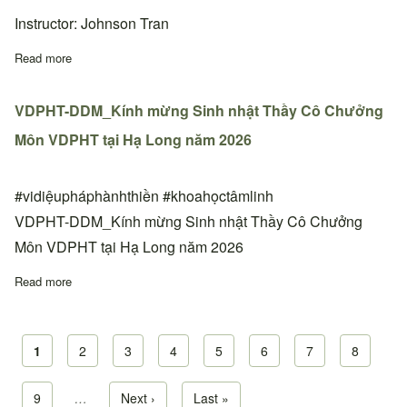
Instructor: Johnson Tran
Read more
about Lớp học Cấp 1&2 và 3 tại thiền đường Phoenix, Arizona,
VDPHT-DDM_Kính mừng Sinh nhật Thầy Cô Chưởng
Môn VDPHT tại Hạ Long năm 2026
#vidiệupháphànhthiền #khoahọctâmlinh
VDPHT-DDM_Kính mừng Sinh nhật Thầy Cô Chưởng
Môn VDPHT tại Hạ Long năm 2026
Read more
about VDPHT-DDM_Kính mừng Sinh nhật Thầy Cô Chưởng Môn
Current page
1
Page
2
Page
3
Page
4
Page
5
Page
6
Page
7
Page
8
Pagination
Page
9
…
Next page
Next ›
Last page
Last »