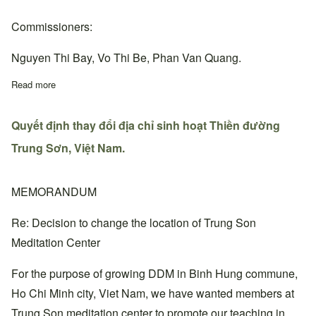
Commissioners:
Nguyen Thi Bay, Vo Thi Be, Phan Van Quang.
Read more
about Quyết định bổ nhiệm Thiền đường trưởng, Ban chấp hành
Quyết định thay đổi địa chỉ sinh hoạt Thiền đường
Trung Sơn, Việt Nam.
MEMORANDUM
Re: Decision to change the location of Trung Son
Meditation Center
For the purpose of growing DDM in Binh Hung commune,
Ho Chi Minh city, Viet Nam, we have wanted members at
Trung Son meditation center to promote our teaching in