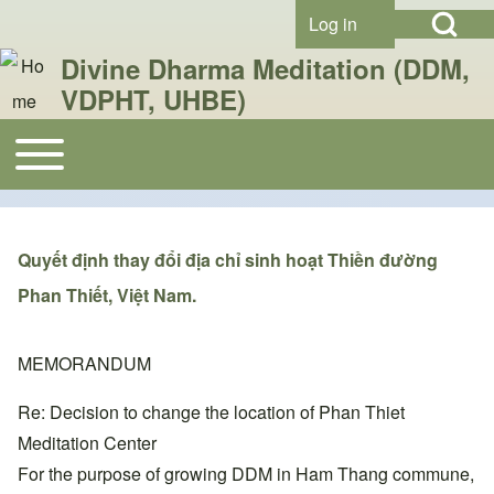
Open Search Bl
Skip to header
Skip to main navigation
Skip to main content
Skip to footer
Log in
User account menu
Divine Dharma Meditation (DDM,
VDPHT, UHBE)
Search
Toggle main menu
Main navigation
Close search
Quyết định thay đổi địa chỉ sinh hoạt Thiền đường
Phan Thiết, Việt Nam.
MEMORANDUM
Re: Decision to change the location of Phan Thiet
Meditation Center
For the purpose of growing DDM in Ham Thang commune,