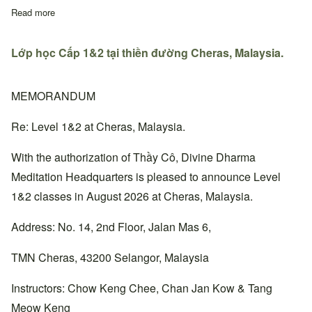
Read more
about Quyết định thay đổi địa chỉ sinh hoạt Thiền đường Trung
Lớp học Cấp 1&2 tại thiền đường Cheras, Malaysia.
MEMORANDUM
Re: Level 1&2 at Cheras, Malaysia.
With the authorization of Thầy Cô, Divine Dharma
Meditation Headquarters is pleased to announce Level
1&2 classes in August 2026 at Cheras, Malaysia.
Address: No. 14, 2nd Floor, Jalan Mas 6,
TMN Cheras, 43200 Selangor, Malaysia
Instructors: Chow Keng Chee, Chan Jan Kow & Tang
Meow Keng