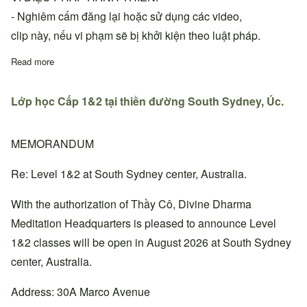
- Nghiêm cấm đăng lại hoặc sử dụng các video,
clip này, nếu vi phạm sẽ bị khởi kiện theo luật pháp.
Read more
about VDPHT-DDM | Karaoke - THUYỀN VI DIỆU (có lời và khôn
Lớp học Cấp 1&2 tại thiền đường South Sydney, Úc.
MEMORANDUM
Re: Level 1&2 at South Sydney center, Australia.
With the authorization of Thầy Cô, Divine Dharma
Meditation Headquarters is pleased to announce Level
1&2 classes will be open in August 2026 at South Sydney
center, Australia.
Address: 30A Marco Avenue