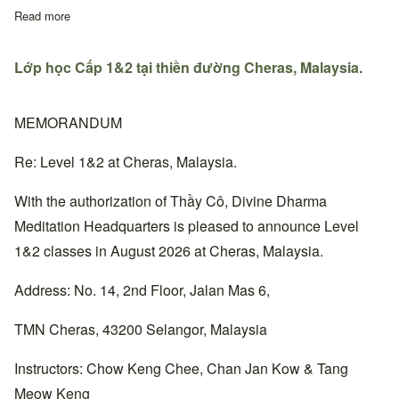
Read more
about Quyết định thay đổi địa chỉ sinh hoạt Thiền đường Trung
Lớp học Cấp 1&2 tại thiền đường Cheras, Malaysia.
MEMORANDUM
Re: Level 1&2 at Cheras, Malaysia.
With the authorization of Thầy Cô, Divine Dharma
Meditation Headquarters is pleased to announce Level
1&2 classes in August 2026 at Cheras, Malaysia.
Address: No. 14, 2nd Floor, Jalan Mas 6,
TMN Cheras, 43200 Selangor, Malaysia
Instructors: Chow Keng Chee, Chan Jan Kow & Tang
Meow Keng