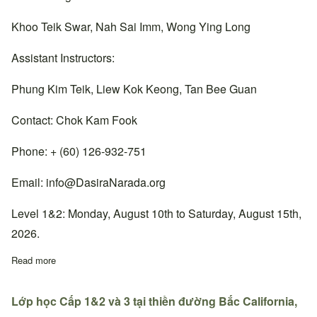
Khoo Teik Swar, Nah Sai Imm, Wong Ying Long
Assistant Instructors:
Phung Kim Teik, Liew Kok Keong, Tan Bee Guan
Contact: Chok Kam Fook
Phone: + (60) 126-932-751
Email:
info@DasiraNarada.org
Level 1&2: Monday, August 10th to Saturday, August 15th,
2026.
Read more
about Lớp học Cấp 1&2 tại thiền đường Cheras, Malaysia.
Lớp học Cấp 1&2 và 3 tại thiền đường Bắc California,