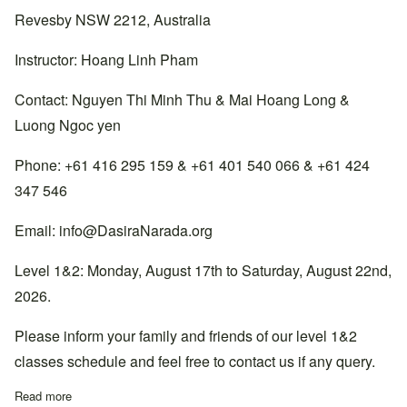
Revesby NSW 2212, Australia
Instructor: Hoang Linh Pham
Contact: Nguyen Thi Minh Thu & Mai Hoang Long &
Luong Ngoc yen
Phone: +61 416 295 159 & +61 401 540 066 & +61 424
347 546
Email:
info@DasiraNarada.org
Level 1&2: Monday, August 17th to Saturday, August 22nd,
2026.
Please inform your family and friends of our level 1&2
classes schedule and feel free to contact us if any query.
Read more
about Lớp học Cấp 1&2 tại thiền đường South Sydney, Úc.