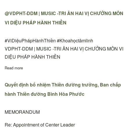
@VDPHT-DDM | MUSIC -TRI ÂN HAI VỊ CHƯỞNG MÔN
VI DIỆU PHÁP HÀNH THIỀN
#ViDiệuPhápHànhThiền #Khoahọctâmlinh
VDPHT-DDM | MUSIC -TRI ÂN HAI VỊ CHƯỞNG MÔN VI
DIỆU PHÁP HÀNH THIỀN
Read more
about @VDPHT-DDM | MUSIC -TRI ÂN HAI VỊ CHƯỞNG MÔN
Quyết định bổ nhiệm Thiền đường trưởng, Ban chấp
hành Thiền đường Bình Hòa Phước
MEMORANDUM
Re: Appointment of Center Leader