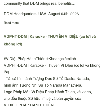
community that DDM brings real benefits…
DDM Headquarters, USA, August 04th, 2026
Read more
about Quyết định thay đổi địa chỉ sinh hoạt Thiền đường Phan 
VDPHT-DDM | Karaoke - THUYỀN VI DIỆU (có lời và
không lời)
#ViDiệuPhápHànhThiền #Khoahọctâmlinh
VDPHT-DDM | Karaoke - Thuyền Vi Diệu (có lời và không
lời)
- Tất cả hình ảnh Tượng Đức Sư Tổ Dasira Narada,
hình ảnh Tượng Nhị Sư Tổ Narada Mahathera,
Logo Pháp Môn Vi Diệu Pháp Hành Thiền, và video,
clip đều thuộc Sở hữu trí tuệ và bản quyền của
VI DIỆU PHÁP HÀNH THIỀN.