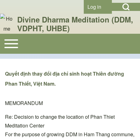
Open Search Bl
Skip to header
Skip to main navigation
Skip to main content
Skip to footer
Log in
User account menu
Divine Dharma Meditation (DDM,
VDPHT, UHBE)
Search
Toggle main menu
Main navigation
Close search
Quyết định thay đổi địa chỉ sinh hoạt Thiền đường
Phan Thiết, Việt Nam.
MEMORANDUM
Re: Decision to change the location of Phan Thiet
Meditation Center
For the purpose of growing DDM in Ham Thang commune,