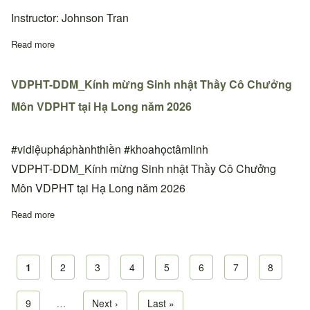
Instructor: Johnson Tran
Read more
about Lớp học Cấp 1&2 và 3 tại thiền đường Phoenix, Arizona,
VDPHT-DDM_Kính mừng Sinh nhật Thầy Cô Chưởng
Môn VDPHT tại Hạ Long năm 2026
#vidiệupháphànhthiền #khoahọctâmlinh
VDPHT-DDM_Kính mừng Sinh nhật Thầy Cô Chưởng
Môn VDPHT tại Hạ Long năm 2026
Read more
about VDPHT-DDM_Kính mừng Sinh nhật Thầy Cô Chưởng Môn
Current page
1
Page
2
Page
3
Page
4
Page
5
Page
6
Page
7
Page
8
Pagination
Page
9
…
Next page
Next ›
Last page
Last »