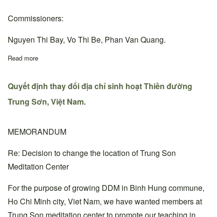
Commissioners:
Nguyen Thi Bay, Vo Thi Be, Phan Van Quang.
Read more
about Quyết định bổ nhiệm Thiền đường trưởng, Ban chấp hành
Quyết định thay đổi địa chỉ sinh hoạt Thiền đường
Trung Sơn, Việt Nam.
MEMORANDUM
Re: Decision to change the location of Trung Son
Meditation Center
For the purpose of growing DDM in Binh Hung commune,
Ho Chi Minh city, Viet Nam, we have wanted members at
Trung Son meditation center to promote our teaching in